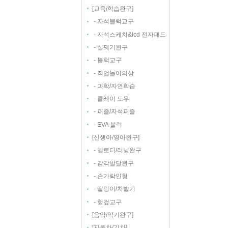
[
]
교육/학습완구
-
자석블럭교구
-
자석스케치&lcd 전자패드
-
실꿰기완구
-
블럭교구
-
직업놀이의상
-
과학/자연학습
-
클레이 도우
-
퍼즐/자석퍼즐
-
EVA 블럭
[
]
신생아/영아완구
-
멜로디/러닝완구
-
감각발달완구
-
손가락인형
-
딸랑이/치발기
-
헝겊교구
[
]
음악/악기완구
[
]
자동차/기차