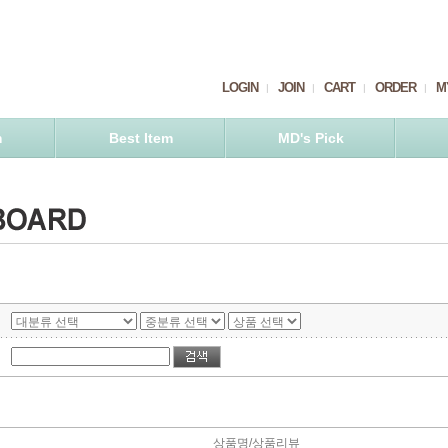
LOGIN
JOIN
CART
ORDER
M
m
Best Item
MD's Pick
상품명/상품리뷰