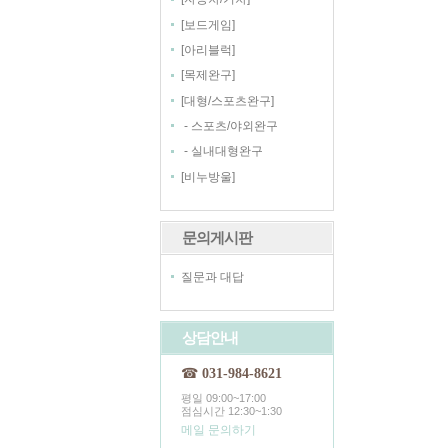
[
]
보드게임
[
]
아리블럭
[
]
목제완구
[
]
대형/스포츠완구
-
스포츠/야외완구
-
실내대형완구
[
]
비누방울
문의게시판
질문과 대답
상담안내
☎
031-984-8621
평일 09:00~17:00
점심시간 12:30~1:30
메일 문의하기