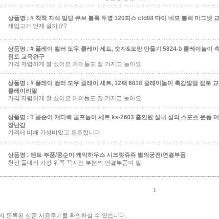
상품명 :
# 착착 자석 빌딩 큐브 블록 투명 120피스 cfd08 마이 네모 블럭 마그넷 
재입고가 언제 될까요?
상품명 :
# 플레이 컬러 도우 클레이 세트, 숫자&모양 만들기 5824-b 클레이놀이
점토 교육완구
가격 저렴하게 잘 샀어요 아이들도 잘 가지고 놀아요
상품명 :
# 플레이 컬러 도우 클레이 세트, 12팩 6818 클레이놀이 촉감발달 점토 
클레이리필
가격 저렴하게 잘 샀어요 아이들도 잘 가지고 놀아요
상품명 :
T 콩순이 캐디백 골프놀이 세트 ks-2603 홀인원 실내 실외 스포츠 운동 
장난감
가격에 비해 가성비있고 튼튼합니다
상품명 :
텐트 부품/콩순이 케익하우스 시크릿쥬쥬 별의궁전/연결부품
천장 폴대의 가장 위쪽 꼭지점 부분의 연결부품이 필
1
 까지 등록된 상품 사용후기를 확인하실 수 있습니다.