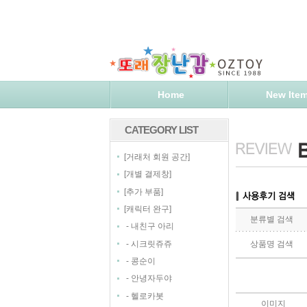
Home
New Ite
CATEGORY LIST
[
]
거래처 회원 공간
[
]
개별 결제창
[
]
추가 부품
[
]
캐릭터 완구
분류별 검색
-
내친구 아리
-
시크릿쥬쥬
상품명 검색
-
콩순이
-
안녕자두야
-
헬로카봇
이미지