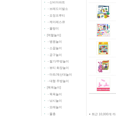
-
신비아파트
-
브레드이발소
-
요정프루티
-
케이레스큐
-
몰랑이
[
]
역할놀이
-
병원놀이
-
소꿉놀이
-
공구놀이
-
썰기/주방놀이
-
뷰티 화장놀이
-
마트/계산대놀이
-
대형 주방놀이
[
]
목욕놀이
-
목욕놀이
-
낚시놀이
-
모래놀이
-
물총
최근 10,000개