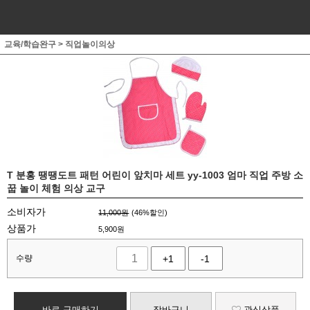
교육/학습완구
>
직업놀이의상
T 분홍 땡땡도트 패턴 어린이 앞치마 세트 yy-1003 엄마 직업 주방 소
꿉 놀이 체험 의상 교구
소비자가
11,000원
(
46
%할인)
상품가
5,900
원
수량
+1
-1
바로 구매하기
장바구니
관심상품