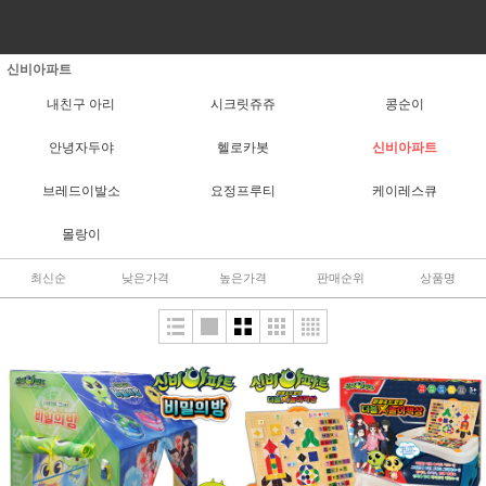
신비아파트
내친구 아리
시크릿쥬쥬
콩순이
안녕자두야
헬로카봇
신비아파트
브레드이발소
요정프루티
케이레스큐
몰랑이
최신순
낮은가격
높은가격
판매순위
상품명