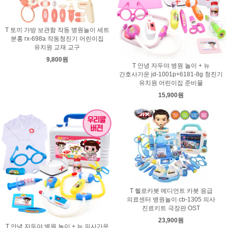
T 토끼 가방 보관함 작동 병원놀이 세트
분홍 rx-698a 작동청진기 어린이집
유치원 교재 교구
9,800원
T 안녕 자두야 병원 놀이 + 뉴
간호사가운 jd-1001p+6181-8g 청진기
유치원 어린이집 준비물
15,900원
T 헬로카봇 메디언트 카봇 응급
의료센터 병원놀이 cb-1305 의사
진료키트 극장판 OST
23,900원
T 안녕 자두야 병원 놀이 + 뉴 의사가운