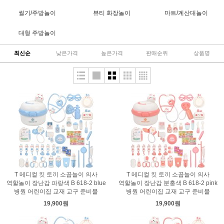
썰기/주방놀이
뷰티 화장놀이
마트/계산대놀이
대형 주방놀이
최신순
낮은가격
높은가격
판매순위
상품명
T 메디컬 킷 토끼 소꿉놀이 의사
T 메디컬 킷 토끼 소꿉놀이 의사
역할놀이 장난감 파랑색 B 618-2 blue
역할놀이 장난감 분홍색 B 618-2 pink
병원 어린이집 교재 교구 준비물
병원 어린이집 교재 교구 준비물
19,900원
19,900원