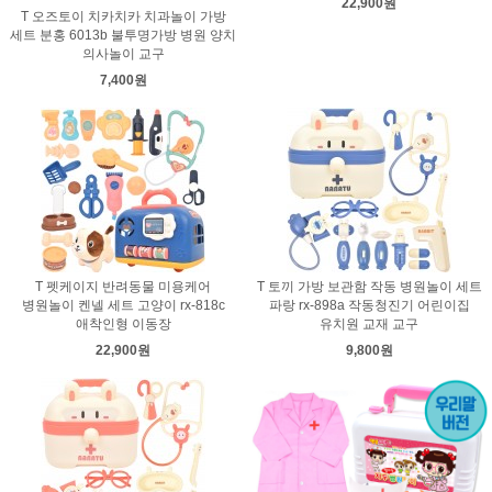
22,900원
T 오즈토이 치카치카 치과놀이 가방
세트 분홍 6013b 불투명가방 병원 양치
의사놀이 교구
7,400원
T 펫케이지 반려동물 미용케어
T 토끼 가방 보관함 작동 병원놀이 세트
병원놀이 켄넬 세트 고양이 rx-818c
파랑 rx-898a 작동청진기 어린이집
애착인형 이동장
유치원 교재 교구
22,900원
9,800원