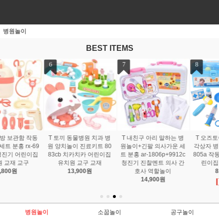
병원놀이
BEST ITEMS
7
8
9
T 내친구 아리 말하는 병
T 오즈토이 키즈닥터 사
T 오즈토이 키즈닥터 사
원놀이+긴팔 의사가운 세
각상자 병원놀이 파랑 rx-
각상자 병원놀이 분홍 rx-
트 분홍 ar-1806p+9912c
805a 작동청진기 의사 어
605a 작동청진기 의사 어
청진기 진찰멘트 의사 간
린이집 유치원 교구
린이집 유치원 교구
호사 역할놀이
8,950원
8,950원
14,900원
병원놀이
소꿉놀이
공구놀이