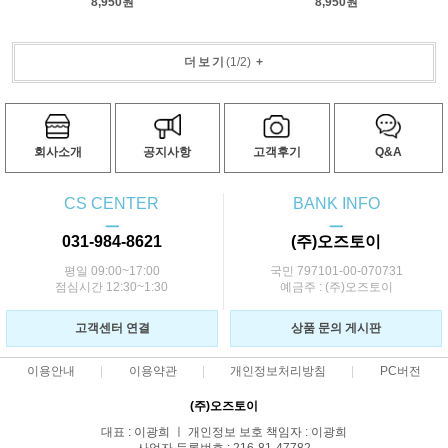
8,950원
8,950원
더보기
(
1
/
2
)
+
회사소개
공지사항
고객후기
Q&A
CS CENTER
BANK INFO
ㅡ
ㅡ
031-984-8621
(주)오즈토이
평일 09:00~17:00
국민 797101-00-070731
점심시간 12:30~1:30
예금주 : (주)오즈토이
고객센터 연결
상품 문의 게시판
이용안내
이용약관
개인정보처리방침
PC버전
(주)오즈토이
대표 : 이광희 ㅣ 개인정보 보호 책임자 : 이광희