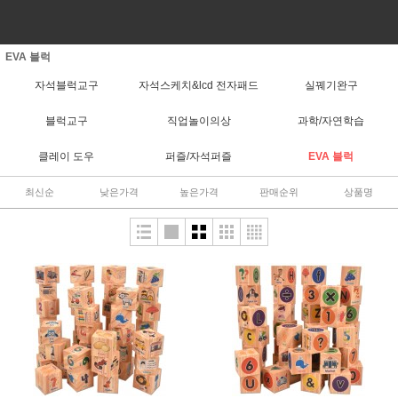
EVA 블럭
자석블럭교구
자석스케치&lcd 전자패드
실꿰기완구
블럭교구
직업놀이의상
과학/자연학습
클레이 도우
퍼즐/자석퍼즐
EVA 블럭
최신순
낮은가격
높은가격
판매순위
상품명