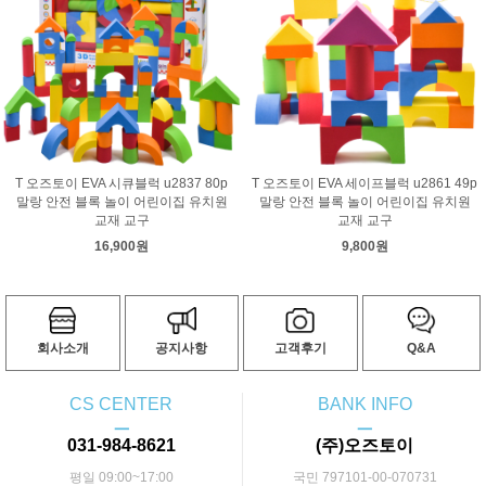
T 오즈토이 EVA 시큐블럭 u2837 80p
T 오즈토이 EVA 세이프블럭 u2861 49p
말랑 안전 블록 놀이 어린이집 유치원
말랑 안전 블록 놀이 어린이집 유치원
교재 교구
교재 교구
16,900원
9,800원
회사소개
공지사항
고객후기
Q&A
CS CENTER
BANK INFO
ㅡ
ㅡ
031-984-8621
(주)오즈토이
평일 09:00~17:00
국민 797101-00-070731