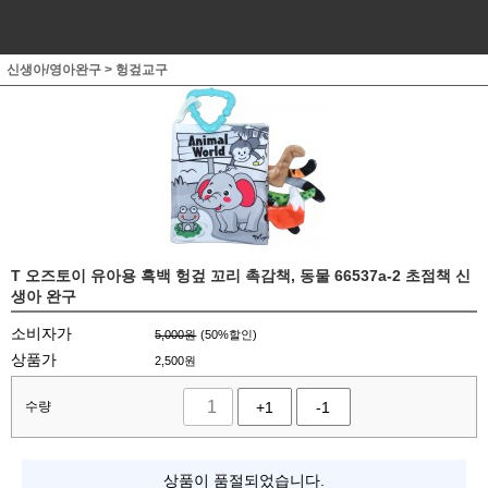
신생아/영아완구
>
헝겊교구
T 오즈토이 유아용 흑백 헝겊 꼬리 촉감책, 동물 66537a-2 초점책 신
생아 완구
소비자가
5,000원
(
50
%할인)
상품가
2,500
원
수량
+1
-1
상품이 품절되었습니다.