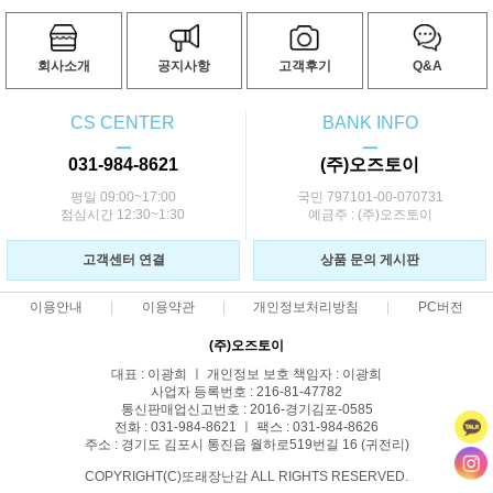
회사소개
공지사항
고객후기
Q&A
CS CENTER
BANK INFO
ㅡ
ㅡ
031-984-8621
(주)오즈토이
평일 09:00~17:00
국민 797101-00-070731
점심시간 12:30~1:30
예금주 : (주)오즈토이
고객센터 연결
상품 문의 게시판
이용안내
이용약관
개인정보처리방침
PC버전
(주)오즈토이
대표 : 이광희 ㅣ 개인정보 보호 책임자 : 이광희
사업자 등록번호 : 216-81-47782
통신판매업신고번호 : 2016-경기김포-0585
전화 : 031-984-8621 ㅣ 팩스 : 031-984-8626
주소 : 경기도 김포시 통진읍 월하로519번길 16 (귀전리)
COPYRIGHT(C)또래장난감 ALL RIGHTS RESERVED.