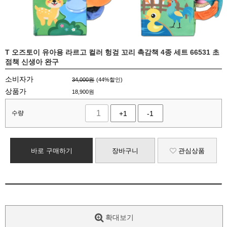
T 오즈토이 유아용 라르고 컬러 헝겊 꼬리 촉감책 4종 세트 66531 초
점책 신생아 완구
소비자가
34,000원
(
44
%할인)
상품가
18,900
원
수량
+1
-1
바로 구매하기
장바구니
관심상품
확대보기