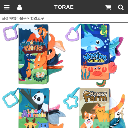
TORAE
신생아/영아완구
>
헝겊교구