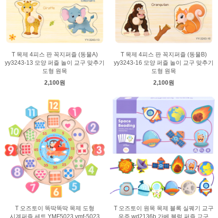
T 목제 4피스 판 꼭지퍼즐 (동물A)
T 목제 4피스 판 꼭지퍼즐 (동물B)
yy3243-13 모양 퍼즐 놀이 교구 맞추기
yy3243-16 모양 퍼즐 놀이 교구 맞추기
도형 원목
도형 원목
2,100원
2,100원
T 오즈토이 똑딱똑딱 목제 도형
T 오즈토이 원목 목제 블록 실꿰기 교구
시계퍼즐 세트 YMF5023 ymf-5023
우주 wd2136b 가베 블럭 퍼즐 교구