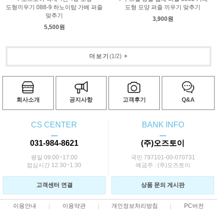
도형끼우기 088-9 하노이탑 가베 퍼즐
도형 모양 퍼즐 끼우기 맞추기
맞추기
3,900원
5,500원
더보기
(
1
/
2
)
+
회사소개
공지사항
고객후기
Q&A
CS CENTER
BANK INFO
ㅡ
ㅡ
031-984-8621
(주)오즈토이
평일 09:00~17:00
국민 797101-00-070731
점심시간 12:30~1:30
예금주 : (주)오즈토이
고객센터 연결
상품 문의 게시판
이용안내
이용약관
개인정보처리방침
PC버전