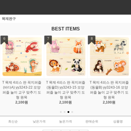
목제완구
BEST ITEMS
7
8
9
T 목제 4피스 판 꼭지퍼즐
T 목제 4피스 판 꼭지퍼즐
T 목제 4피스 판 꼭지퍼즐
(동물D) yy3243-15 모양
(동물B) yy3243-16 모양
(동물A) yy3243-13 모양
퍼즐 놀이 교구 맞추기 도
퍼즐 놀이 교구 맞추기 도
퍼즐 놀이 교구 맞추기 도
형 원목
형 원목
형 원목
2,100원
2,100원
2,100원
최신순
낮은가격
높은가격
판매순위
상품명