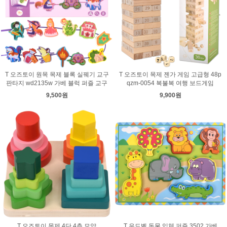
T 오즈토이 원목 목제 블록 실꿰기 교구
T 오즈토이 목제 젠가 게임 고급형 48p
판타지 wd2135w 가베 블럭 퍼즐 교구
qzm-0054 복불복 여행 보드게임
9,500원
9,900원
T 오즈토이 목제 4단 4층 모양
T 우드벨 동물 입체 퍼즐 3502 가베