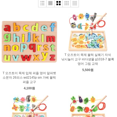
T 오즈토이 목제 블럭 실꿰기 자석
낚시놀이 교구 바다생물 g1018-7 블록
영어 그림 교재
5,500원
T 오즈토이 목제 입체 퍼즐 영어 알파벳
소문자 26피스 wd2145p sm 가베 블럭
퍼즐 교구
4,100원