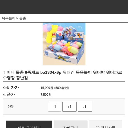
목욕놀이
>
물총
T 미니 물총 6종세트 ba1334x6p 워터건 목욕놀이 워터밤 워터파크
수영장 장난감
소비자가
15,000원
(
50
%할인)
상품가
7,500
원
수량
+1
-1
바로 구매하기
장바구니
관심상품